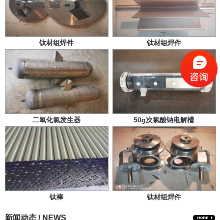
钛材组焊件
钛材组焊件
二氧化氯发生器
50g次氯酸钠电解槽
钛棒
钛材组焊件
新闻动态 / NEWS