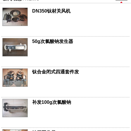
DN350钛材关风机
50g次氯酸钠发生器
钛合金闭式四通套件发
补发100g次氯酸钠