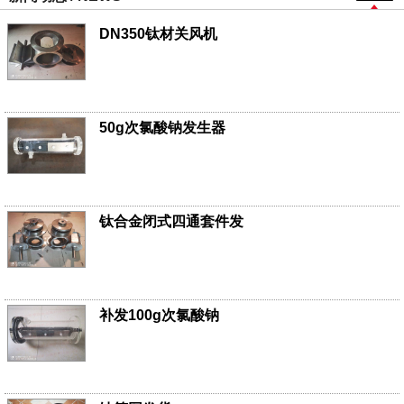
DN350钛材关风机
50g次氯酸钠发生器
钛合金闭式四通套件发
补发100g次氯酸钠