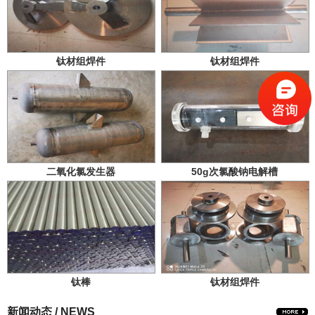
钛材组焊件
钛材组焊件
二氧化氯发生器
50g次氯酸钠电解槽
钛棒
钛材组焊件
新闻动态 / NEWS